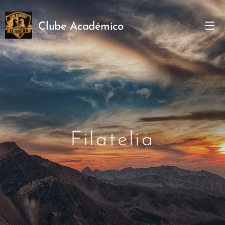
Clube
Académico
Téssera
Filatelia