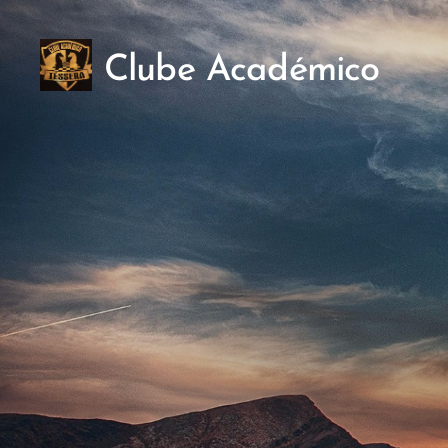
Clube
Académico
Téssera