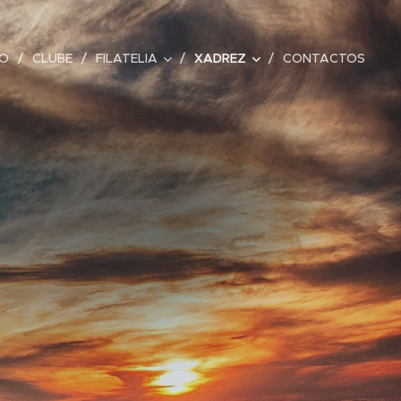
IO
CLUBE
FILATELIA
XADREZ
CONTACTOS