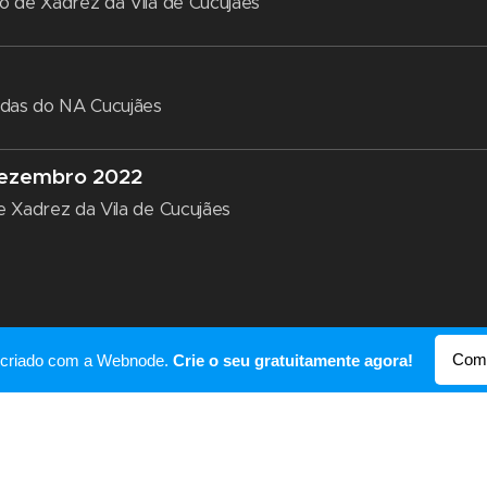
 de Xadrez da Vila de Cucujães
idas do NA Cucujães
dezembro 2022
 Xadrez da Vila de Cucujães
Come
oi criado com a Webnode.
Crie o seu gratuitamente agora!
© 2018 nasate
Desenvolvido por
Webnode